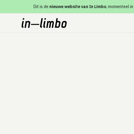
Dit is de
nieuwe website van In Limbo
, momenteel in