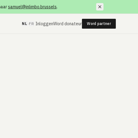
 naar
samuel@inlimbo.brussels
.
·
Inloggen
Word donateur
NL
FR
Word partner