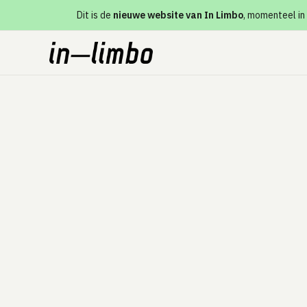
Dit is de
nieuwe website van In Limbo
, momenteel in