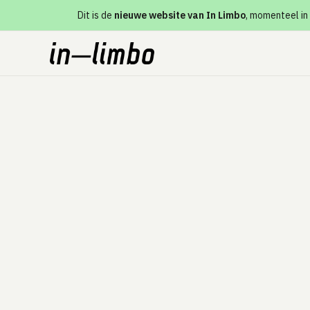
Dit is de
nieuwe website van In Limbo
, momenteel in