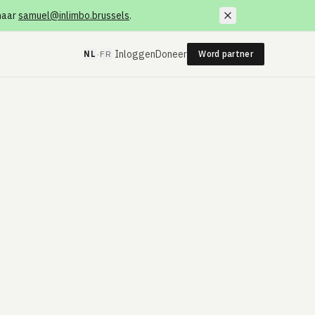
 naar
samuel@inlimbo.brussels
.
·
Inloggen
Doneer
NL
FR
Word partner