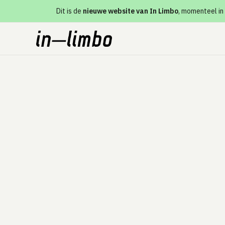
Dit is de
nieuwe website van In Limbo
, momenteel in