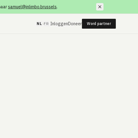
 naar
samuel@inlimbo.brussels
.
·
Inloggen
Doneer
NL
FR
Word partner