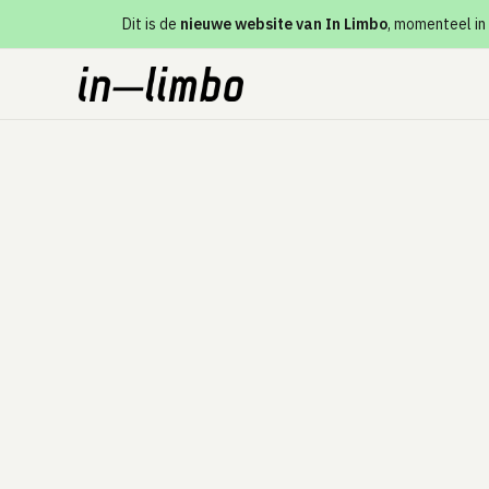
Dit is de
nieuwe website van In Limbo
, momenteel in