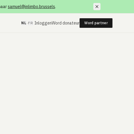
 naar
samuel@inlimbo.brussels
.
·
Inloggen
Word donateur
NL
FR
Word partner