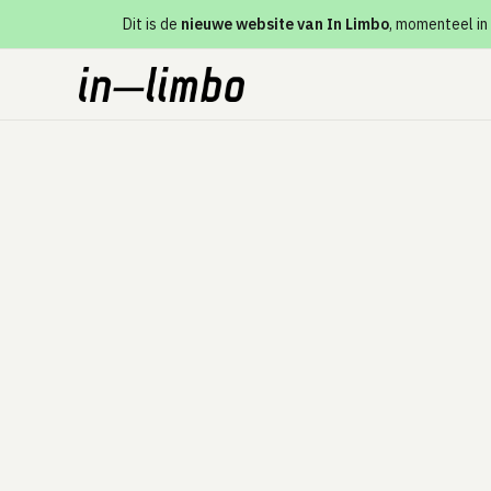
Dit is de
nieuwe website van In Limbo
, momenteel in