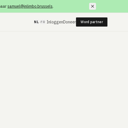
 naar
samuel@inlimbo.brussels
.
·
Inloggen
Doneer
NL
FR
Word partner