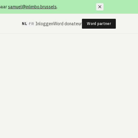
 naar
samuel@inlimbo.brussels
.
·
Inloggen
Word donateur
NL
FR
Word partner