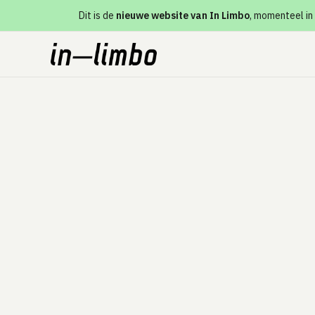
Dit is de
nieuwe website van In Limbo
, momenteel in