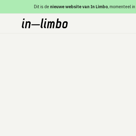
Dit is de
nieuwe website van In Limbo
, momenteel in