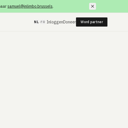
 naar
samuel@inlimbo.brussels
.
·
Inloggen
Doneer
NL
FR
Word partner