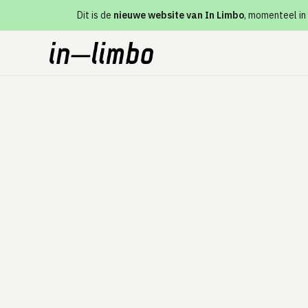
Dit is de
nieuwe website van In Limbo
, momenteel in