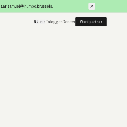
 naar
samuel@inlimbo.brussels
.
·
Inloggen
Doneer
NL
FR
Word partner