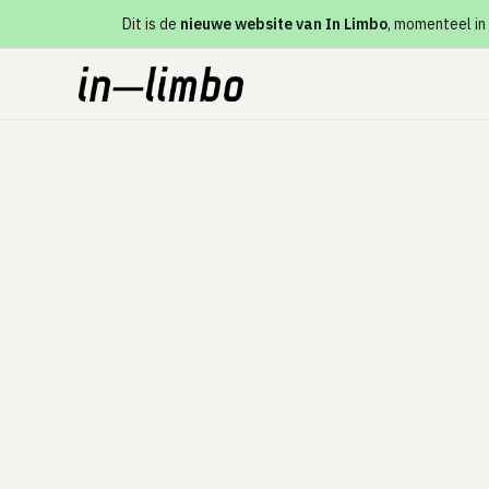
Dit is de
nieuwe website van In Limbo
, momenteel in