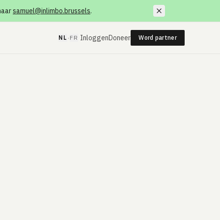
 naar
samuel@inlimbo.brussels
.
·
Inloggen
Doneer
NL
FR
Word partner