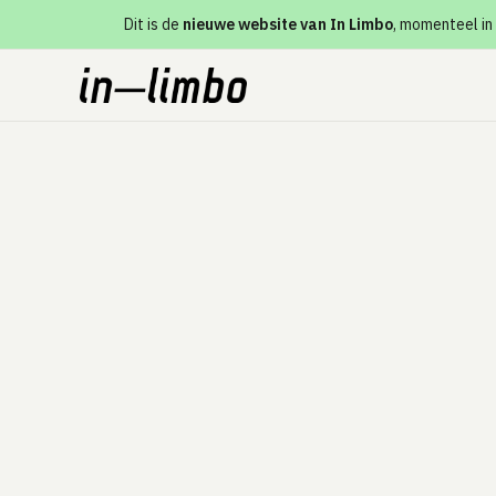
Dit is de
nieuwe website van In Limbo
, momenteel in