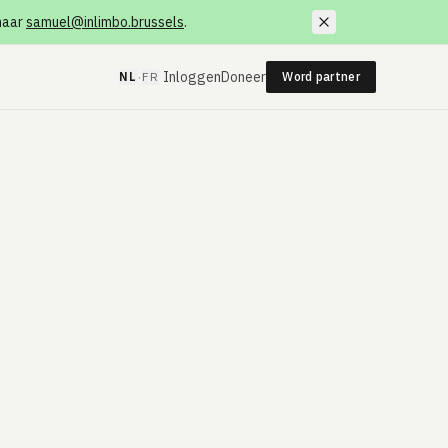
 naar
samuel@inlimbo.brussels
.
·
Inloggen
Doneer
NL
FR
Word partner