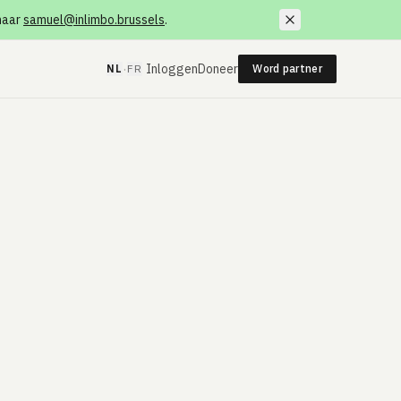
 naar
samuel@inlimbo.brussels
.
·
Inloggen
Doneer
NL
FR
Word partner