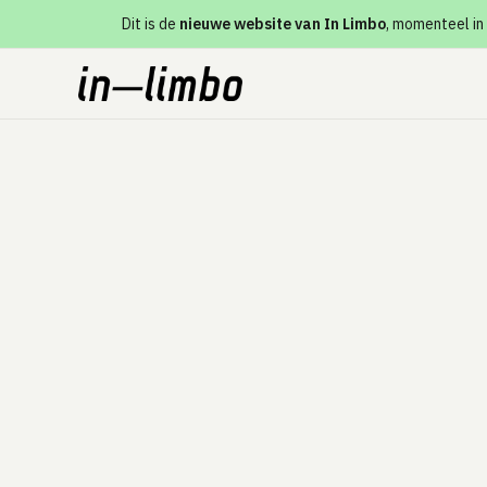
Dit is de
nieuwe website van In Limbo
, momenteel in