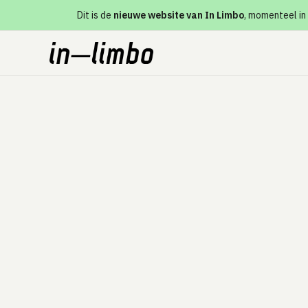
Dit is de
nieuwe website van In Limbo
, momenteel in