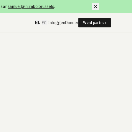
 naar
samuel@inlimbo.brussels
.
·
Inloggen
Doneer
NL
FR
Word partner