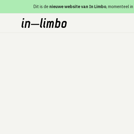
Dit is de
nieuwe website van In Limbo
, momenteel in