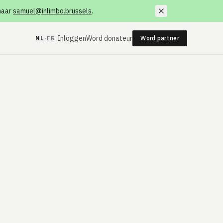
 naar
samuel@inlimbo.brussels
.
·
Inloggen
Word donateur
NL
FR
Word partner