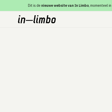
Dit is de
nieuwe website van In Limbo
, momenteel in