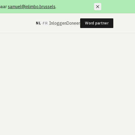
 naar
samuel@inlimbo.brussels
.
·
Inloggen
Doneer
NL
FR
Word partner