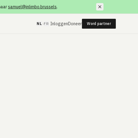
 naar
samuel@inlimbo.brussels
.
·
Inloggen
Doneer
NL
FR
Word partner