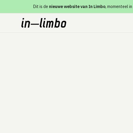
Dit is de
nieuwe website van In Limbo
, momenteel in