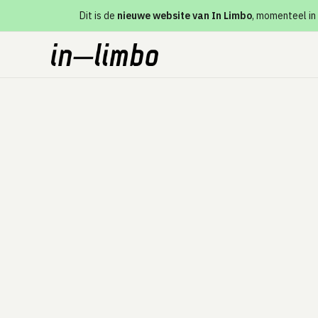
Dit is de
nieuwe website van In Limbo
, momenteel in