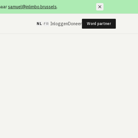
 naar
samuel@inlimbo.brussels
.
·
Inloggen
Doneer
NL
FR
Word partner