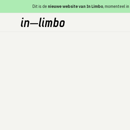
Dit is de
nieuwe website van In Limbo
, momenteel in