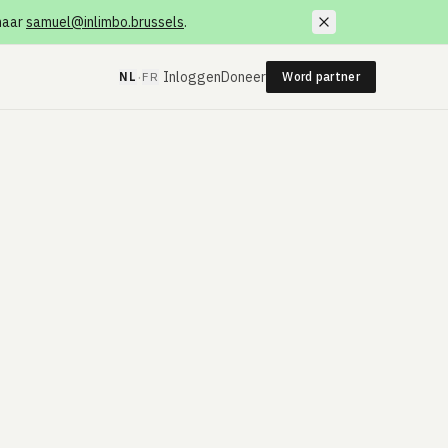
 naar
samuel@inlimbo.brussels
.
·
Inloggen
Doneer
NL
FR
Word partner