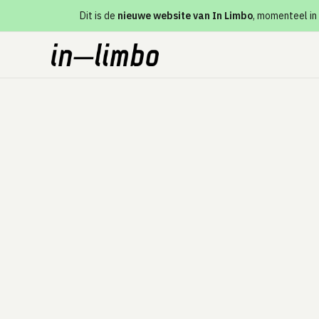
Dit is de
nieuwe website van In Limbo
, momenteel in