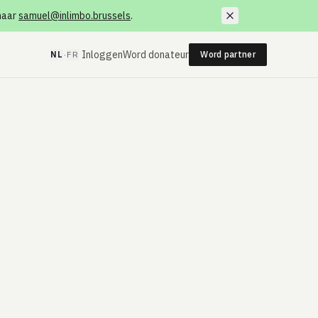
 naar
samuel@inlimbo.brussels
.
·
Inloggen
Word donateur
NL
FR
Word partner