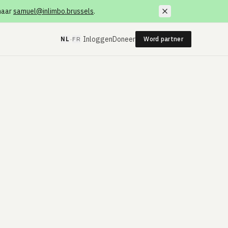
 naar
samuel@inlimbo.brussels
.
·
Inloggen
Doneer
NL
FR
Word partner