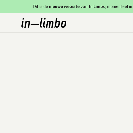
Dit is de
nieuwe website van In Limbo
, momenteel in