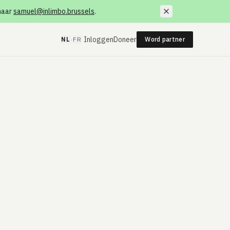
 naar
samuel@inlimbo.brussels
.
·
Inloggen
Doneer
NL
FR
Word partner