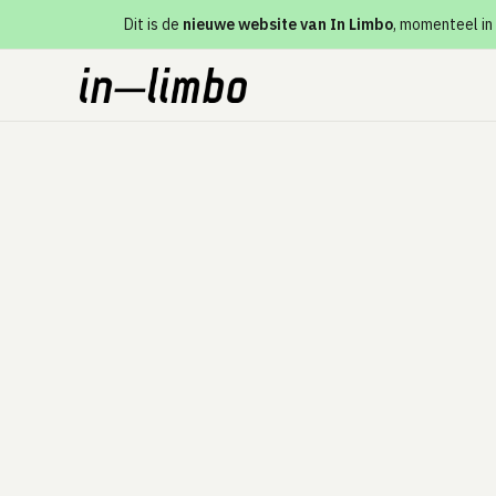
Dit is de
nieuwe website van In Limbo
, momenteel in