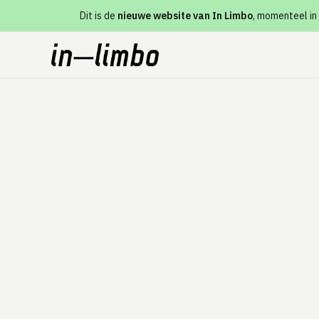
Dit is de
nieuwe website van In Limbo
, momenteel in