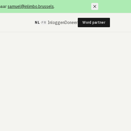
 naar
samuel@inlimbo.brussels
.
·
Inloggen
Doneer
NL
FR
Word partner