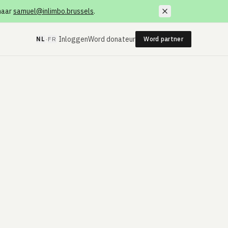
 naar
samuel@inlimbo.brussels
.
·
Inloggen
Word donateur
NL
FR
Word partner