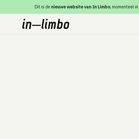
Dit is de
nieuwe website van In Limbo
, momenteel in