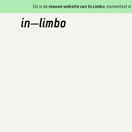
Dit is de
nieuwe website van In Limbo
, momenteel in