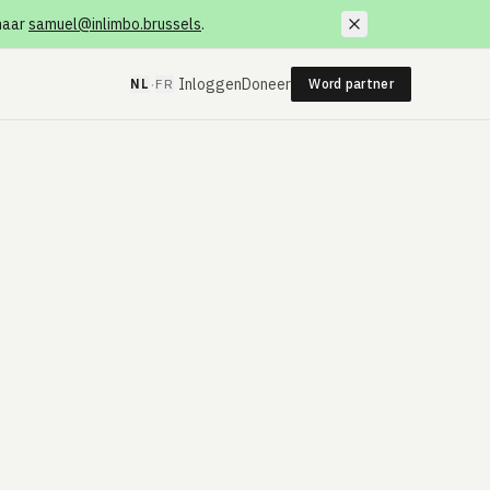
 naar
samuel@inlimbo.brussels
.
·
Inloggen
Doneer
NL
FR
Word partner