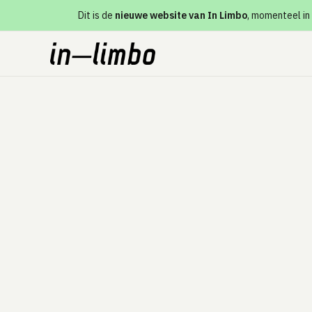
Dit is de
nieuwe website van In Limbo
, momenteel in