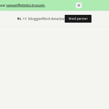
 naar
samuel@inlimbo.brussels
.
·
Inloggen
Word donateur
NL
FR
Word partner