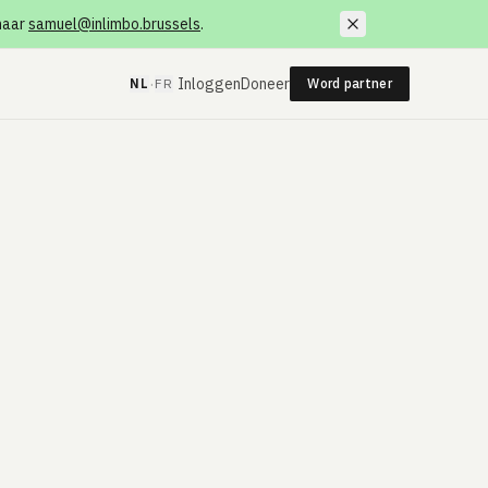
 naar
samuel@inlimbo.brussels
.
·
Inloggen
Doneer
NL
FR
Word partner