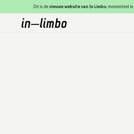
Dit is de
nieuwe website van In Limbo
, momenteel in