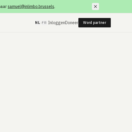
 naar
samuel@inlimbo.brussels
.
·
Inloggen
Doneer
NL
FR
Word partner