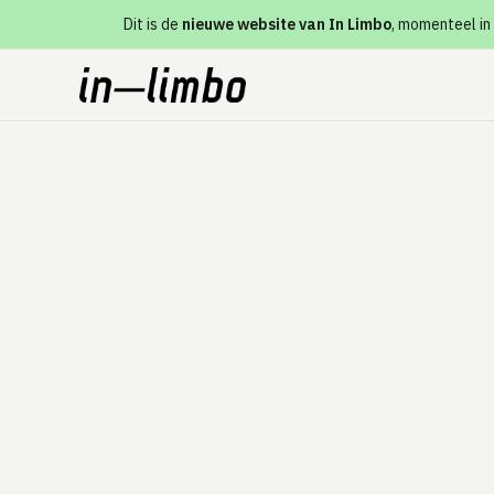
Dit is de
nieuwe website van In Limbo
, momenteel in