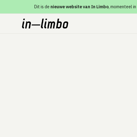
Dit is de
nieuwe website van In Limbo
, momenteel in