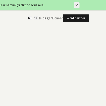
 naar
samuel@inlimbo.brussels
.
·
Inloggen
Doneer
NL
FR
Word partner