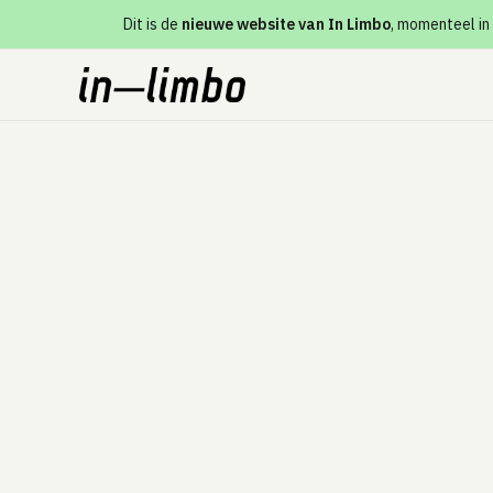
Dit is de
nieuwe website van In Limbo
, momenteel in