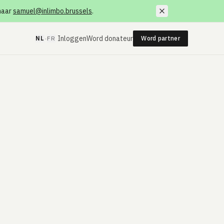
 naar
samuel@inlimbo.brussels
.
·
Inloggen
Word donateur
NL
FR
Word partner