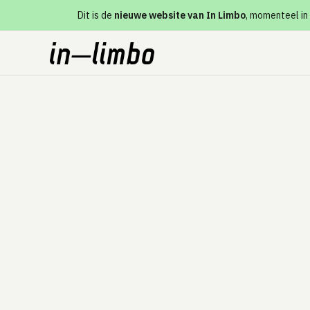
Dit is de
nieuwe website van In Limbo
, momenteel in