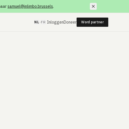
 naar
samuel@inlimbo.brussels
.
·
Inloggen
Doneer
NL
FR
Word partner