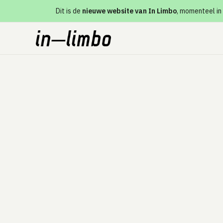
Dit is de
nieuwe website van In Limbo
, momenteel in