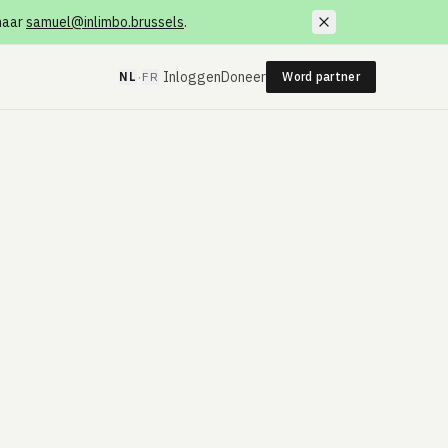
 naar
samuel@inlimbo.brussels
.
·
Inloggen
Doneer
NL
FR
Word partner