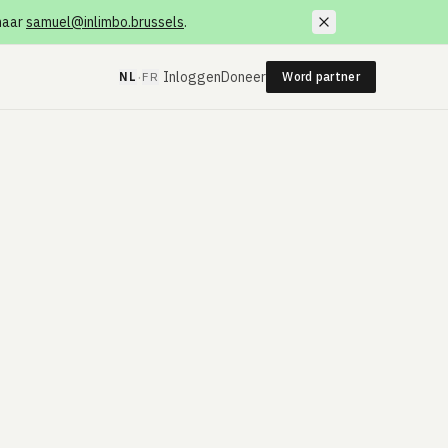
 naar
samuel@inlimbo.brussels
.
·
Inloggen
Doneer
NL
FR
Word partner