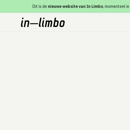
Dit is de
nieuwe website van In Limbo
, momenteel in