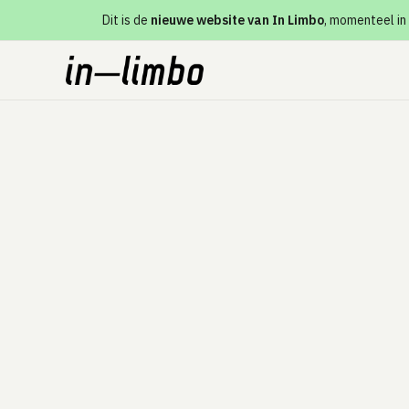
Dit is de
nieuwe website van In Limbo
, momenteel in