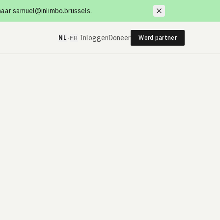
 naar
samuel@inlimbo.brussels
.
·
Inloggen
Doneer
NL
FR
Word partner