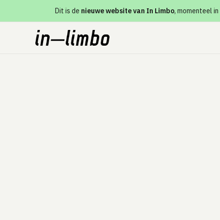
Dit is de
nieuwe website van In Limbo
, momenteel in