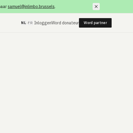
 naar
samuel@inlimbo.brussels
.
·
Inloggen
Word donateur
NL
FR
Word partner