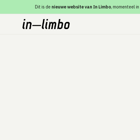
Dit is de
nieuwe website van In Limbo
, momenteel in