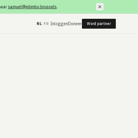
 naar
samuel@inlimbo.brussels
.
·
Inloggen
Doneer
NL
FR
Word partner