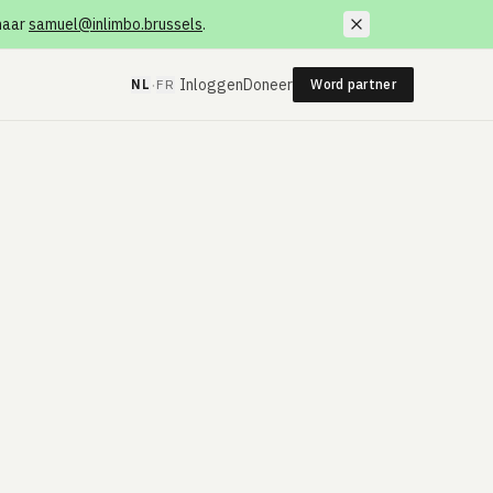
 naar
samuel@inlimbo.brussels
.
·
Inloggen
Doneer
NL
FR
Word partner