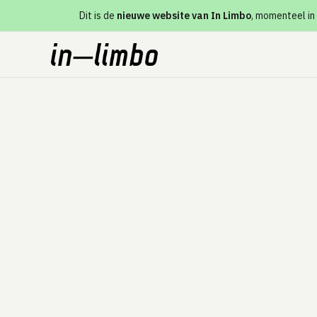
Dit is de
nieuwe website van In Limbo
, momenteel in