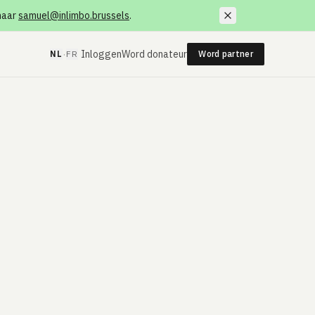
 naar
samuel@inlimbo.brussels
.
·
Inloggen
Word donateur
NL
FR
Word partner