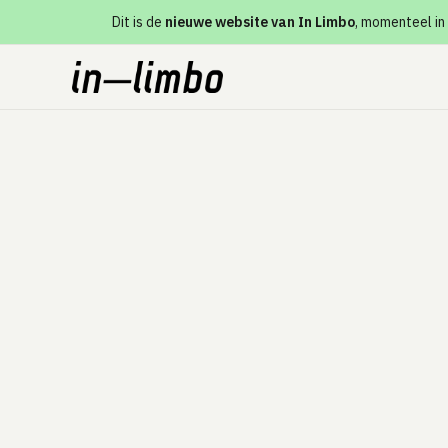
Dit is de
nieuwe website van In Limbo
, momenteel in