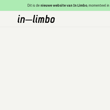
Dit is de
nieuwe website van In Limbo
, momenteel in